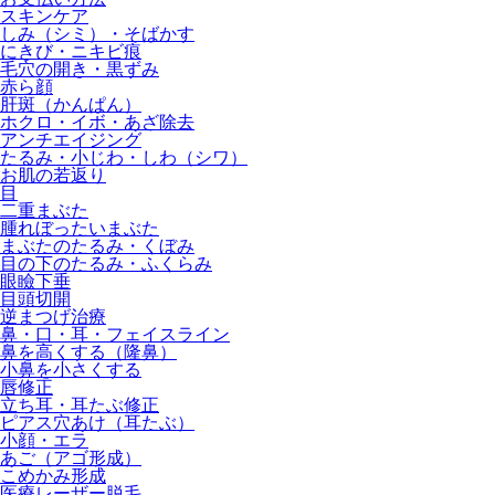
スキンケア
しみ（シミ）・そばかす
にきび・ニキビ痕
毛穴の開き・黒ずみ
赤ら顔
肝斑（かんぱん）
ホクロ・イボ・あざ除去
アンチエイジング
たるみ・小じわ・しわ（シワ）
お肌の若返り
目
二重まぶた
腫れぼったいまぶた
まぶたのたるみ・くぼみ
目の下のたるみ・ふくらみ
眼瞼下垂
目頭切開
逆まつげ治療
鼻・口・耳・フェイスライン
鼻を高くする（隆鼻）
小鼻を小さくする
唇修正
立ち耳・耳たぶ修正
ピアス穴あけ（耳たぶ）
小顔・エラ
あご（アゴ形成）
こめかみ形成
医療レーザー脱毛