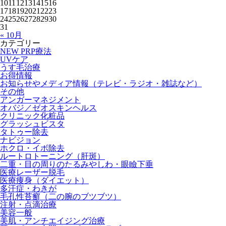
10
11
12
13
14
15
16
17
18
19
20
21
22
23
24
25
26
27
28
29
30
31
« 10月
カテゴリー
NEW PRP療法
UVケア
うす毛治療
お得情報
お知らせやメディア情報（テレビ・ラジオ・雑誌など）
その他
アンガーマネジメント
オバジ／ゼオスキンヘルス
クリニック化粧品
グラッシュビスタ
タトゥー除去
ナビジョン
ホクロ・イボ除去
ルートロトーニング（肝斑）
二重・目の周りのたるみやしわ・眼瞼下垂
医療レーザー脱毛
医療痩身（ダイエット）
多汗症・わきが
毛孔性苔癬（二の腕のブツブツ）
注射・点滴治療
美容一般
美肌・アンチエイジング治療