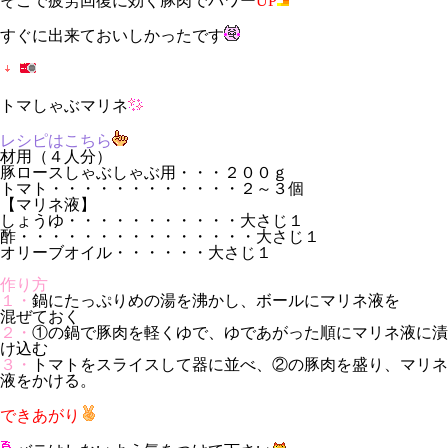
そこで疲労回復に効く豚肉でパワー
UP
すぐに出来ておいしかったです
トマしゃぶマリネ
レシピはこちら
材用（４人分）
豚ロースしゃぶしゃぶ用・・・２００ｇ
トマト・・・・・・・・・・・・２～３個
【マリネ液】
しょうゆ・・・・・・・・・・・大さじ１
酢・・・・・・・・・・・・・・・大さじ１
オリーブオイル・・・・・・大さじ１
作り方
１・
鍋にたっぷりめの湯を沸かし、ボールにマリネ液を
混ぜておく
２・
①の鍋で豚肉を軽くゆで、ゆであがった順にマリネ液に漬
け込む
３・
トマトをスライスして器に並べ、②の豚肉を盛り、マリネ
液をかける。
できあがり