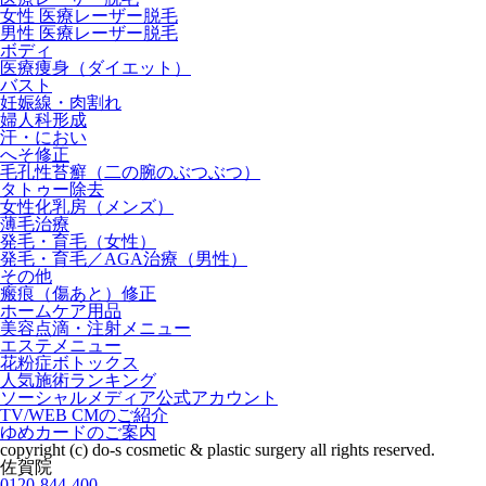
女性 医療レーザー脱毛
男性 医療レーザー脱毛
ボディ
医療痩身（ダイエット）
バスト
妊娠線・肉割れ
婦人科形成
汗・におい
へそ修正
毛孔性苔癬（二の腕のぶつぶつ）
タトゥー除去
女性化乳房（メンズ）
薄毛治療
発毛・育毛（女性）
発毛・育毛／AGA治療（男性）
その他
瘢痕（傷あと）修正
ホームケア用品
美容点滴・注射メニュー
エステメニュー
花粉症ボトックス
人気施術ランキング
ソーシャルメディア公式アカウント
TV/WEB CMのご紹介
ゆめカードのご案内
copyright (c) do-s cosmetic & plastic surgery all rights reserved.
佐賀院
0120-844-400