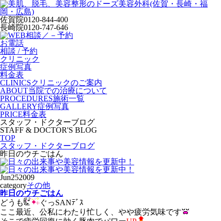
佐賀院
0120-844-400
長崎院
0120-747-646
お電話
相談 / 予約
クリニック
症例写真
料金表
CLINICS
クリニックのご案内
ABOUT
当院での治療について
PROCEDURES
施術一覧
GALLERY
症例写真
PRICE
料金表
スタッフ・ドクターブログ
STAFF & DOCTOR'S BLOG
TOP
スタッフ・ドクターブログ
昨日のウチごはん
Jun
25
2009
category
その他
昨日のウチごはん
どうも
ぐっSANﾃﾞｽ
ここ最近、公私にわたり忙しく、やや疲労気味です