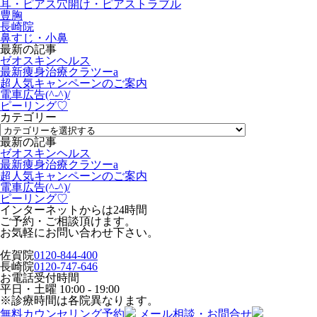
耳・ピアス穴開け・ピアストラブル
豊胸
長崎院
鼻すじ・小鼻
最新の記事
ゼオスキンヘルス
最新痩身治療クラツーa
超人気キャンペーンのご案内
電車広告(^-^)/
ピーリング♡
カテゴリー
最新の記事
ゼオスキンヘルス
最新痩身治療クラツーa
超人気キャンペーンのご案内
電車広告(^-^)/
ピーリング♡
インターネットからは24時間
ご予約・ご相談頂けます。
お気軽にお問い合わせ下さい。
佐賀院
0120-844-400
長崎院
0120-747-646
お電話受付時間
平日・土曜
10:00 - 19:00
※診療時間は各院異なります。
無料カウンセリング予約
メール相談・お問合せ