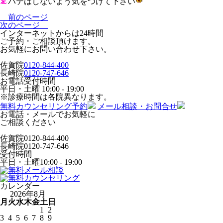
バテはしないよう気をつけて下さい
前のページ
次のページ
インターネットからは24時間
ご予約・ご相談頂けます。
お気軽にお問い合わせ下さい。
佐賀院
0120-844-400
長崎院
0120-747-646
お電話受付時間
平日・土曜
10:00 - 19:00
※診療時間は各院異なります。
無料カウンセリング予約
メール相談・お問合せ
お電話・メールでお気軽に
ご相談ください
佐賀院
0120-844-400
長崎院
0120-747-646
受付時間
平日・土曜
10:00 - 19:00
カレンダー
2026年8月
月
火
水
木
金
土
日
1
2
3
4
5
6
7
8
9