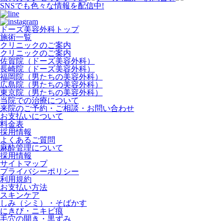
SNSでも色々な情報を配信中!
ドーズ美容外科トップ
施術一覧
クリニックのご案内
クリニックのご案内
佐賀院（ドーズ美容外科）
長崎院（ドーズ美容外科）
福岡院（男たちの美容外科）
広島院（男たちの美容外科）
東京院（男たちの美容外科）
当院での治療について
来院のご予約・ご相談・お問い合わせ
お支払いについて
料金表
採用情報
よくあるご質問
麻酔管理について
採用情報
サイトマップ
プライバシーポリシー
利用規約
お支払い方法
スキンケア
しみ（シミ）・そばかす
にきび・ニキビ痕
毛穴の開き・黒ずみ