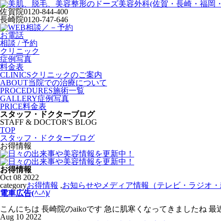
佐賀院
0120-844-400
長崎院
0120-747-646
お電話
相談 / 予約
クリニック
症例写真
料金表
CLINICS
クリニックのご案内
ABOUT
当院での治療について
PROCEDURES
施術一覧
GALLERY
症例写真
PRICE
料金表
スタッフ・ドクターブログ
STAFF & DOCTOR'S BLOG
TOP
スタッフ・ドクターブログ
お得情報
お得情報
Oct
08
2022
category
お得情報
,
お知らせやメディア情報（テレビ・ラジオ・
電車広告(^-^)/
こんにちは 長崎院のaikoです 急に肌寒くなってきましたね 
Aug
10
2022