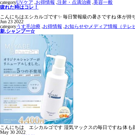
category
UVケア
,
お得情報
,
注射・点滴治療
,
美容一般
疲れた時はコレ！
こんにちはエシカルゴです✨ 毎日警報級の暑さですね 体が持
Jun
23
2022
category
うす毛治療
,
お得情報
,
お知らせやメディア情報（テレ
新.シャンプー☆
こんにちは エシカルゴです 湿気マックスの毎日ですね‍ 体も
May
30
2022