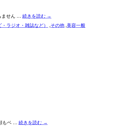
ちません …
続きを読む
→
ビ・ラジオ・雑誌など）
,
その他
,
美容一般
顔もベ …
続きを読む
→