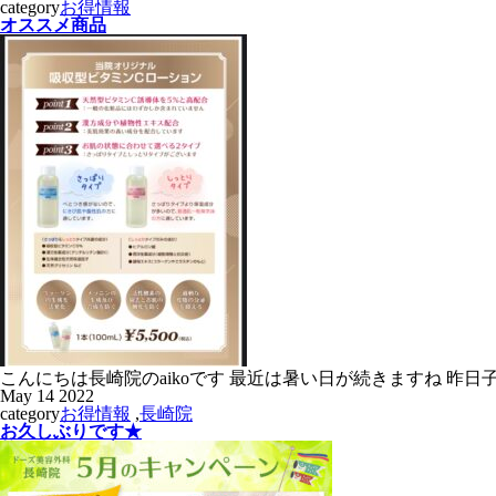
category
お得情報
オススメ商品
こんにちは長崎院のaikoです 最近は暑い日が続きますね 昨日
May
14
2022
category
お得情報
,
長崎院
お久しぶりです★