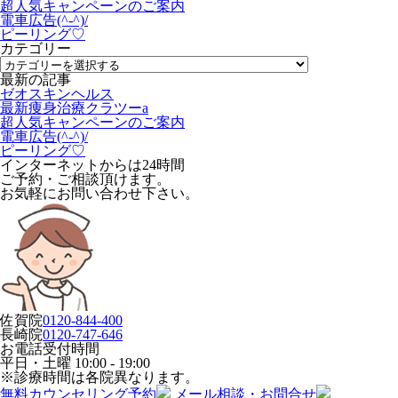
超人気キャンペーンのご案内
電車広告(^-^)/
ピーリング♡
カテゴリー
最新の記事
ゼオスキンヘルス
最新痩身治療クラツーa
超人気キャンペーンのご案内
電車広告(^-^)/
ピーリング♡
インターネットからは24時間
ご予約・ご相談頂けます。
お気軽にお問い合わせ下さい。
佐賀院
0120-844-400
長崎院
0120-747-646
お電話受付時間
平日・土曜
10:00 - 19:00
※診療時間は各院異なります。
無料カウンセリング予約
メール相談・お問合せ