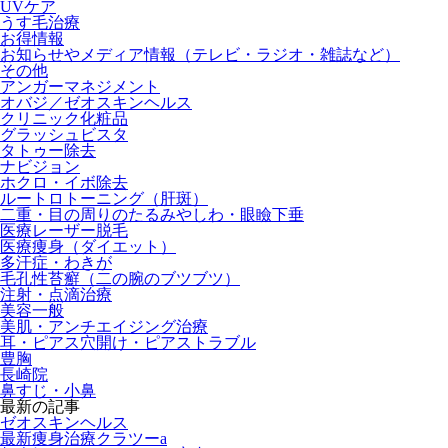
UVケア
うす毛治療
お得情報
お知らせやメディア情報（テレビ・ラジオ・雑誌など）
その他
アンガーマネジメント
オバジ／ゼオスキンヘルス
クリニック化粧品
グラッシュビスタ
タトゥー除去
ナビジョン
ホクロ・イボ除去
ルートロトーニング（肝斑）
二重・目の周りのたるみやしわ・眼瞼下垂
医療レーザー脱毛
医療痩身（ダイエット）
多汗症・わきが
毛孔性苔癬（二の腕のブツブツ）
注射・点滴治療
美容一般
美肌・アンチエイジング治療
耳・ピアス穴開け・ピアストラブル
豊胸
長崎院
鼻すじ・小鼻
最新の記事
ゼオスキンヘルス
最新痩身治療クラツーa