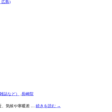
雑誌など）
,
長崎院
最近、気候や寒暖差 …
続きを読む
→