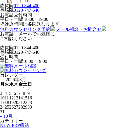
佐賀院
0120-844-400
長崎院
0120-747-646
お電話受付時間
平日・土曜
10:00 - 19:00
※診療時間は各院異なります。
無料カウンセリング予約
メール相談・お問合せ
お電話・メールでお気軽に
ご相談ください
佐賀院
0120-844-400
長崎院
0120-747-646
受付時間
平日・土曜
10:00 - 19:00
カレンダー
2026年8月
月
火
水
木
金
土
日
1
2
3
4
5
6
7
8
9
10
11
12
13
14
15
16
17
18
19
20
21
22
23
24
25
26
27
28
29
30
31
« 10月
カテゴリー
NEW PRP療法