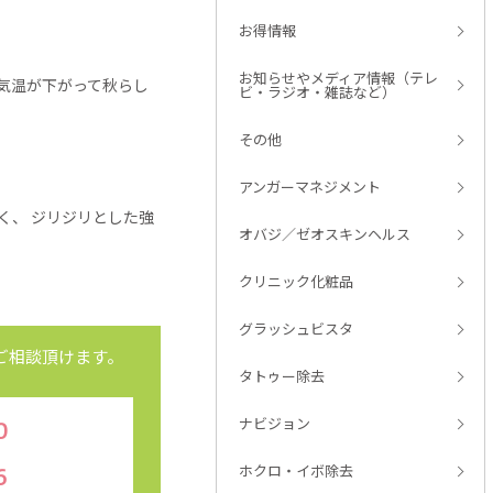
お得情報
お知らせやメディア情報（テレ
気に気温が下がって秋らし
ビ・ラジオ・雑誌など）
その他
アンガーマネジメント
く、 ジリジリとした強
オバジ／ゼオスキンヘルス
クリニック化粧品
グラッシュビスタ
ご相談頂けます。
タトゥー除去
ナビジョン
0
ホクロ・イボ除去
6