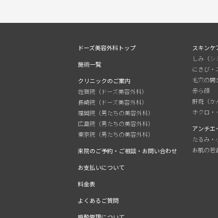
ドーズ美容外科トップ
スキンケ
しみ（シ
施術一覧
にきび・
毛穴の開
クリニックのご案内
赤ら顔
佐賀院（ドーズ美容外科）
肝斑（か
長崎院（ドーズ美容外科）
ホクロ・
福岡院（男たちの美容外科）
広島院（男たちの美容外科）
アンチエ
東京院（男たちの美容外科）
たるみ・
お肌の若
来院のご予約・ご相談・お問い合わせ
お支払いについて
料金表
よくあるご質問
麻酔管理について