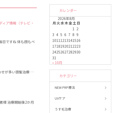
カレンダー
2026年8月
ディア情報（テレビ・
月
火
水
木
金
土
日
1
2
3
4
5
6
7
8
9
10
11
12
13
14
15
16
日ですね‍ 体も顔もベ
17
18
19
20
21
22
23
24
25
26
27
28
29
30
31
« 10月
わせが多い頭髪治療 …
カテゴリー
NEW PRP療法
UVケア
者様 治療開始後2か月
うす毛治療