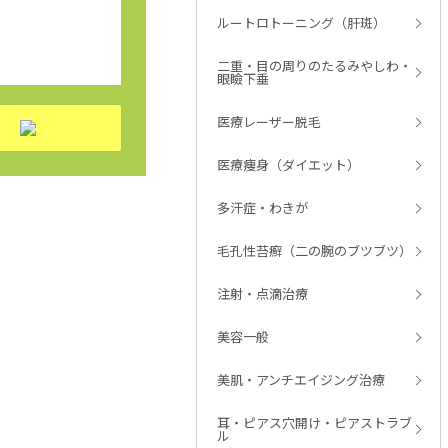
ルートロトーニング（肝斑）
二重・目の周りのたるみやしわ・
眼瞼下垂
医療レーザー脱毛
医療痩身（ダイエット）
多汗症・わきが
毛孔性苔癬（二の腕のブツブツ）
注射・点滴治療
美容一般
美肌・アンチエイジング治療
耳・ピアス穴開け・ピアストラブ
ル