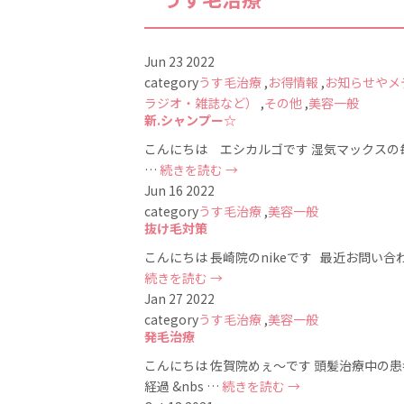
Jun
23
2022
category
うす毛治療
,
お得情報
,
お知らせやメ
ラジオ・雑誌など）
,
その他
,
美容一般
新.シャンプー☆
こんにちは エシカルゴです 湿気マックスの毎
…
続きを読む
→
Jun
16
2022
category
うす毛治療
,
美容一般
抜け毛対策
こんにちは 長崎院のnikeです 最近お問い合
続きを読む
→
Jan
27
2022
category
うす毛治療
,
美容一般
発毛治療
こんにちは 佐賀院めぇ〜です 頭髪治療中の患
経過 &nbs …
続きを読む
→