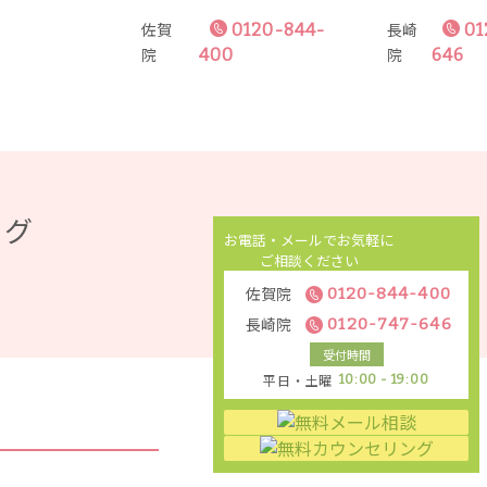
佐賀
長崎
0120-844-
01
院
院
400
646
ABOUT
PROCEDURES
GALLER
の治療について
施術一覧
症例写
ログ
お電話・メールでお気軽に
ご相談ください
佐賀院
0120-844-400
長崎院
0120-747-646
受付時間
平日・土曜
10:00 - 19:00