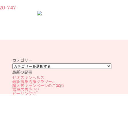
20-747-
Y
PRICE
真
料金表
カテゴリー
最新の記事
ゼオスキンヘルス
最新痩身治療クラツーa
超人気キャンペーンのご案内
電車広告(^-^)/
ピーリング♡