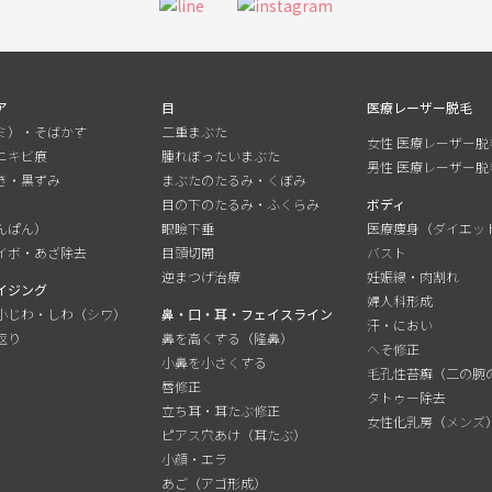
ア
目
医療レーザー脱毛
ミ）・そばかす
二重まぶた
女性 医療レーザー脱
ニキビ痕
腫れぼったいまぶた
男性 医療レーザー脱
き・黒ずみ
まぶたのたるみ・くぼみ
目の下のたるみ・ふくらみ
ボディ
んぱん）
眼瞼下垂
医療痩身（ダイエッ
イボ・あざ除去
目頭切開
バスト
逆まつげ治療
妊娠線・肉割れ
イジング
婦人科形成
小じわ・しわ（シワ）
鼻・口・耳・フェイスライン
汗・におい
返り
鼻を高くする（隆鼻）
へそ修正
小鼻を小さくする
毛孔性苔癬（二の腕
唇修正
タトゥー除去
立ち耳・耳たぶ修正
女性化乳房（メンズ
ピアス穴あけ（耳たぶ）
小顔・エラ
あご（アゴ形成）