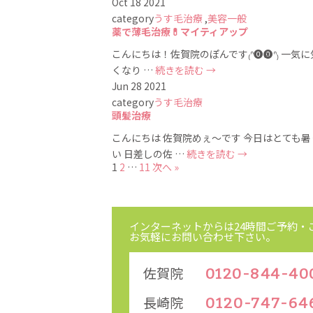
Oct
18
2021
category
うす毛治療
,
美容一般
薬で薄毛治療💊マイティアップ
こんにちは！佐賀院のぽんです‪₍ᐢ⓿ө⓿ᐢ₎‬ 一
くなり …
続きを読む
→
Jun
28
2021
category
うす毛治療
頭髪治療
こんにちは 佐賀院めぇ〜です 今日はとても暑
い 日差しの佐 …
続きを読む
→
1
2
…
11
次へ »
インターネットからは24時間
ご予約・
お気軽にお問い合わせ下さい。
佐賀院
0120-844-40
長崎院
0120-747-64