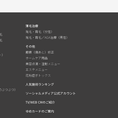
薄毛治療
発毛・育毛（女性）
毛
発毛・育毛／AGA治療（男性）
毛
その他
瘢痕（傷あと）修正
ト）
ホームケア用品
美容点滴・注射メニュー
エステメニュー
花粉症ボトックス
人気施術ランキング
のぶつぶつ）
ソーシャルメディア公式アカウント
）
TV/WEB CMのご紹介
ゆめカードのご案内