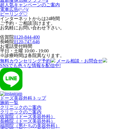
最新痩身治療クラツーa
超人気キャンペーンのご案内
電車広告(^-^)/
ピーリング♡
インターネットからは24時間
ご予約・ご相談頂けます。
お気軽にお問い合わせ下さい。
佐賀院
0120-844-400
長崎院
0120-747-646
お電話受付時間
平日・土曜
10:00 - 19:00
※診療時間は各院異なります。
無料カウンセリング予約
メール相談・お問合せ
SNSでも色々な情報を配信中!
ドーズ美容外科トップ
施術一覧
クリニックのご案内
クリニックのご案内
佐賀院（ドーズ美容外科）
長崎院（ドーズ美容外科）
福岡院（男たちの美容外科）