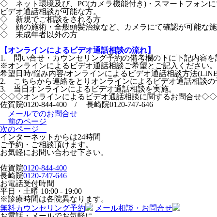
◇ ネット環境及び、PC(カメラ機能付き)・スマートフォン
ビデオ通話相談が可能な方。
◇ 新規でご相談をされる方
◇ 顔の施術・全般頭髪治療など、カメラにて確認が可能な施
◇ 未成年者以外の方
【オンラインによるビデオ通話相談の流れ】
1. 問い合せ・カウンセリング予約の備考欄の下に下記内容を
※オンラインによるビデオ通話相談ご希望とご記入ください。
希望日時/悩み内容/オンラインによるビデオ通話相談方法(LINE/Fac
2. こちらから連絡をとりオンラインによるビデオ通話相談の
3. 当日オンラインによるビデオ通話相談を実施。
◇◇◇オンラインによるビデオ通話相談に関するお問合せ◇◇
佐賀院0120-844-400 / 長崎院0120-747-646
メールでのお問合せ
前のページ
次のページ
インターネットからは24時間
ご予約・ご相談頂けます。
お気軽にお問い合わせ下さい。
佐賀院
0120-844-400
長崎院
0120-747-646
お電話受付時間
平日・土曜
10:00 - 19:00
※診療時間は各院異なります。
無料カウンセリング予約
メール相談・お問合せ
お電話・メールでお気軽に