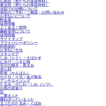
広島院（男たちの美容外科）
東京院（男たちの美容外科）
当院での治療について
来院のご予約・ご相談・お問い合わせ
お支払いについて
料金表
採用情報
よくあるご質問
麻酔管理について
採用情報
サイトマップ
プライバシーポリシー
利用規約
お支払い方法
スキンケア
しみ（シミ）・そばかす
にきび・ニキビ痕
毛穴の開き・黒ずみ
赤ら顔
肝斑（かんぱん）
ホクロ・イボ・あざ除去
アンチエイジング
たるみ・小じわ・しわ（シワ）
お肌の若返り
目
二重まぶた
腫れぼったいまぶた
まぶたのたるみ・くぼみ