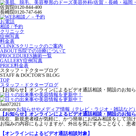
佐賀院
0120-844-400
長崎院
0120-747-646
お電話
相談 / 予約
クリニック
症例写真
料金表
CLINICS
クリニックのご案内
ABOUT
当院での治療について
PROCEDURES
施術一覧
GALLERY
症例写真
PRICE
料金表
スタッフ・ドクターブログ
STAFF & DOCTOR'S BLOG
TOP
スタッフ・ドクターブログ
【お知らせ】オンラインによるビデオ通話相談・開設のお知ら
Jan
07
2021
category
お知らせやメディア情報（テレビ・ラジオ・雑誌など
【お知らせ】オンラインによるビデオ通話相談・開設のお知ら
現在、新規患者様が気軽に、かつ簡単にお悩み相談をして頂け
お悩みの内容にもよりますが、外出を気にすることなく、患者
【オンラインによるビデオ通話相談対象】