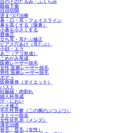
目の下のたるみ・ふくらみ
眼瞼下垂
目頭切開
逆まつげ治療
鼻・口・耳・フェイスライン
鼻を高くする（隆鼻）
小鼻を小さくする
唇修正
立ち耳・耳たぶ修正
ピアス穴あけ（耳たぶ）
小顔・エラ
あご（アゴ形成）
こめかみ形成
医療レーザー脱毛
女性 医療レーザー脱毛
男性 医療レーザー脱毛
ボディ
医療痩身（ダイエット）
バスト
妊娠線・肉割れ
婦人科形成
汗・におい
へそ修正
毛孔性苔癬（二の腕のぶつぶつ）
タトゥー除去
女性化乳房（メンズ）
薄毛治療
発毛・育毛（女性）