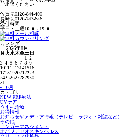
ご相談ください
佐賀院
0120-844-400
長崎院
0120-747-646
受付時間
平日・土曜
10:00 - 19:00
カレンダー
2026年8月
月
火
水
木
金
土
日
1
2
3
4
5
6
7
8
9
10
11
12
13
14
15
16
17
18
19
20
21
22
23
24
25
26
27
28
29
30
31
« 10月
カテゴリー
NEW PRP療法
UVケア
うす毛治療
お得情報
お知らせやメディア情報（テレビ・ラジオ・雑誌など）
その他
アンガーマネジメント
オバジ／ゼオスキンヘルス
クリニック化粧品