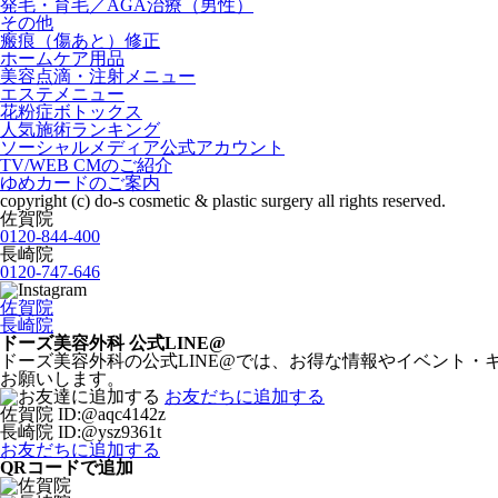
発毛・育毛／AGA治療（男性）
その他
瘢痕（傷あと）修正
ホームケア用品
美容点滴・注射メニュー
エステメニュー
花粉症ボトックス
人気施術ランキング
ソーシャルメディア公式アカウント
TV/WEB CMのご紹介
ゆめカードのご案内
copyright (c) do-s cosmetic & plastic surgery all rights reserved.
佐賀院
0120-844-400
長崎院
0120-747-646
佐賀院
長崎院
ドーズ美容外科 公式LINE@
ドーズ美容外科の公式LINE@では、お得な情報やイベント・
お願いします。
お友だちに追加する
佐賀院
ID:@aqc4142z
長崎院
ID:@ysz9361t
お友だちに追加する
QRコードで追加