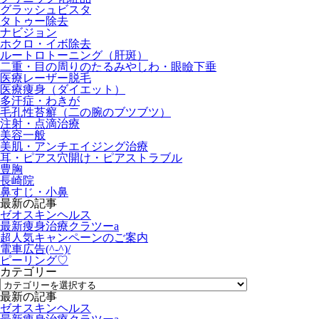
グラッシュビスタ
タトゥー除去
ナビジョン
ホクロ・イボ除去
ルートロトーニング（肝斑）
二重・目の周りのたるみやしわ・眼瞼下垂
医療レーザー脱毛
医療痩身（ダイエット）
多汗症・わきが
毛孔性苔癬（二の腕のブツブツ）
注射・点滴治療
美容一般
美肌・アンチエイジング治療
耳・ピアス穴開け・ピアストラブル
豊胸
長崎院
鼻すじ・小鼻
最新の記事
ゼオスキンヘルス
最新痩身治療クラツーa
超人気キャンペーンのご案内
電車広告(^-^)/
ピーリング♡
カテゴリー
最新の記事
ゼオスキンヘルス