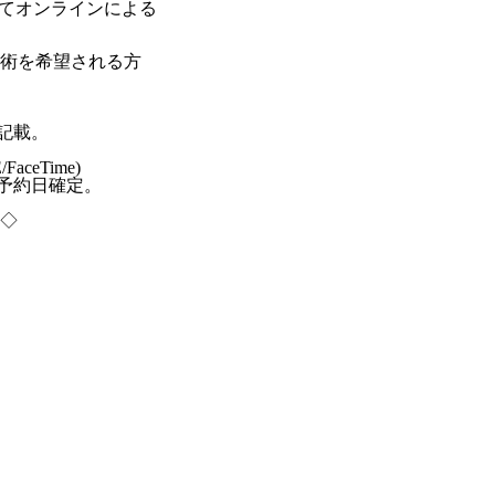
にてオンラインによる
術を希望される方
記載。
eTime)
予約日確定。
◇