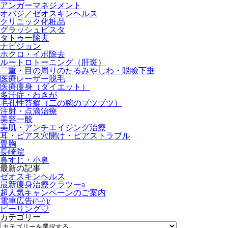
アンガーマネジメント
オバジ／ゼオスキンヘルス
クリニック化粧品
グラッシュビスタ
タトゥー除去
ナビジョン
ホクロ・イボ除去
ルートロトーニング（肝斑）
二重・目の周りのたるみやしわ・眼瞼下垂
医療レーザー脱毛
医療痩身（ダイエット）
多汗症・わきが
毛孔性苔癬（二の腕のブツブツ）
注射・点滴治療
美容一般
美肌・アンチエイジング治療
耳・ピアス穴開け・ピアストラブル
豊胸
長崎院
鼻すじ・小鼻
最新の記事
ゼオスキンヘルス
最新痩身治療クラツーa
超人気キャンペーンのご案内
電車広告(^-^)/
ピーリング♡
カテゴリー