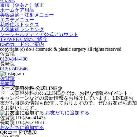
その他
瘢痕（傷あと）修正
ホームケア用品
美容点滴・注射メニュー
エステメニュー
花粉症ボトックス
人気施術ランキング
ソーシャルメディア公式アカウント
TV/WEB CMのご紹介
ゆめカードのご案内
copyright (c) do-s cosmetic & plastic surgery all rights reserved.
佐賀院
0120-844-400
長崎院
0120-747-646
佐賀院
長崎院
ドーズ美容外科 公式LINE@
ドーズ美容外科の公式LINE@では、お得な情報やイベント・
キャンペーンなどの最新情報をお届けしています。LINE@お
友だち限定の情報も配信しておりますので、ぜひお友だち追加
をお願いします。
お友だちに追加する
佐賀院
ID:@aqc4142z
長崎院
ID:@ysz9361t
お友だちに追加する
QRコードで追加