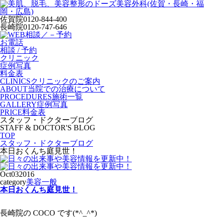
佐賀院
0120-844-400
長崎院
0120-747-646
お電話
相談 / 予約
クリニック
症例写真
料金表
CLINICS
クリニックのご案内
ABOUT
当院での治療について
PROCEDURES
施術一覧
GALLERY
症例写真
PRICE
料金表
スタッフ・ドクターブログ
STAFF & DOCTOR'S BLOG
TOP
スタッフ・ドクターブログ
本日おくんち庭見世！
Oct
03
2016
category
美容一般
本日おくんち庭見世！
長崎院の COCO です(*^_^*)