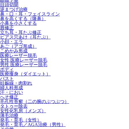
眼瞼下垂
目頭切開
逆まつげ治療
鼻・口・耳・フェイスライン
鼻を高くする（隆鼻）
小鼻を小さくする
唇修正
立ち耳・耳たぶ修正
ピアス穴あけ（耳たぶ）
小顔・エラ
あご（アゴ形成）
こめかみ形成
医療レーザー脱毛
女性 医療レーザー脱毛
男性 医療レーザー脱毛
ボディ
医療痩身（ダイエット）
バスト
妊娠線・肉割れ
婦人科形成
汗・におい
へそ修正
毛孔性苔癬（二の腕のぶつぶつ）
タトゥー除去
女性化乳房（メンズ）
薄毛治療
発毛・育毛（女性）
発毛・育毛／AGA治療（男性）