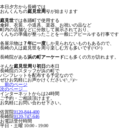
本日夕方から長崎では
おんくんちの
庭見世周り
が始まります
庭見世
では各踊町で使用する
傘鉾、衣装、小道具、楽器、お祝いの品など
町内の店舗などに分散して展示されており、
くんちの準備が整ったことを一般にアピールする行事です
各展示物は
７年に一度
しか見られないものもあるので、
長崎の人は庭見世を周り楽しむ方も多いです(^O^)
長崎院がある
浜の町アーケード
にも多くの方が訪れます。
そんな
庭見世周り初日
の本日
長崎院のスタッフが浜の町で
パンフレットを配布する予定なので
ぜひお気軽にお声かけください(^_^)/~
前のページ
次のページ
インターネットからは24時間
ご予約・ご相談頂けます。
お気軽にお問い合わせ下さい。
佐賀院
0120-844-400
長崎院
0120-747-646
お電話受付時間
平日・土曜
10:00 - 19:00