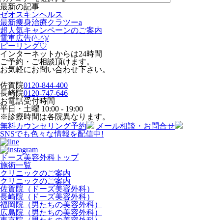
最新の記事
ゼオスキンヘルス
最新痩身治療クラツーa
超人気キャンペーンのご案内
電車広告(^-^)/
ピーリング♡
インターネットからは24時間
ご予約・ご相談頂けます。
お気軽にお問い合わせ下さい。
佐賀院
0120-844-400
長崎院
0120-747-646
お電話受付時間
平日・土曜
10:00 - 19:00
※診療時間は各院異なります。
無料カウンセリング予約
メール相談・お問合せ
SNSでも色々な情報を配信中!
ドーズ美容外科トップ
施術一覧
クリニックのご案内
クリニックのご案内
佐賀院（ドーズ美容外科）
長崎院（ドーズ美容外科）
福岡院（男たちの美容外科）
広島院（男たちの美容外科）