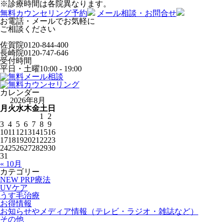
※診療時間は各院異なります。
無料カウンセリング予約
メール相談・お問合せ
お電話・メールでお気軽に
ご相談ください
佐賀院
0120-844-400
長崎院
0120-747-646
受付時間
平日・土曜
10:00 - 19:00
カレンダー
2026年8月
月
火
水
木
金
土
日
1
2
3
4
5
6
7
8
9
10
11
12
13
14
15
16
17
18
19
20
21
22
23
24
25
26
27
28
29
30
31
« 10月
カテゴリー
NEW PRP療法
UVケア
うす毛治療
お得情報
お知らせやメディア情報（テレビ・ラジオ・雑誌など）
その他