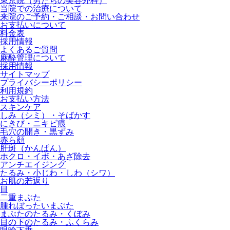
東京院（男たちの美容外科）
当院での治療について
来院のご予約・ご相談・お問い合わせ
お支払いについて
料金表
採用情報
よくあるご質問
麻酔管理について
採用情報
サイトマップ
プライバシーポリシー
利用規約
お支払い方法
スキンケア
しみ（シミ）・そばかす
にきび・ニキビ痕
毛穴の開き・黒ずみ
赤ら顔
肝斑（かんぱん）
ホクロ・イボ・あざ除去
アンチエイジング
たるみ・小じわ・しわ（シワ）
お肌の若返り
目
二重まぶた
腫れぼったいまぶた
まぶたのたるみ・くぼみ
目の下のたるみ・ふくらみ