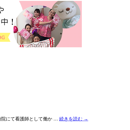
崎院にて看護師として働か …
続きを読む
→