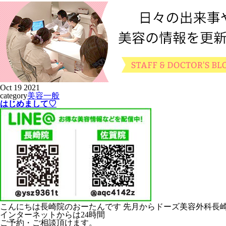
Oct
19
2021
category
美容一般
はじめまして♡
こんにちは長崎院のおーたんです 先月からドーズ美容外科長
インターネットからは24時間
ご予約・ご相談頂けます。