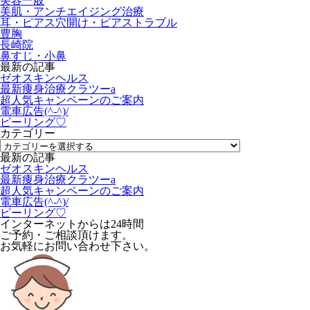
美容一般
美肌・アンチエイジング治療
耳・ピアス穴開け・ピアストラブル
豊胸
長崎院
鼻すじ・小鼻
最新の記事
ゼオスキンヘルス
最新痩身治療クラツーa
超人気キャンペーンのご案内
電車広告(^-^)/
ピーリング♡
カテゴリー
最新の記事
ゼオスキンヘルス
最新痩身治療クラツーa
超人気キャンペーンのご案内
電車広告(^-^)/
ピーリング♡
インターネットからは24時間
ご予約・ご相談頂けます。
お気軽にお問い合わせ下さい。