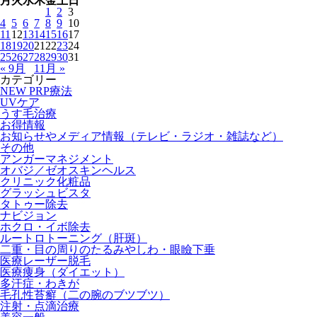
月
火
水
木
金
土
日
1
2
3
4
5
6
7
8
9
10
11
12
13
14
15
16
17
18
19
20
21
22
23
24
25
26
27
28
29
30
31
« 9月
11月 »
カテゴリー
NEW PRP療法
UVケア
うす毛治療
お得情報
お知らせやメディア情報（テレビ・ラジオ・雑誌など）
その他
アンガーマネジメント
オバジ／ゼオスキンヘルス
クリニック化粧品
グラッシュビスタ
タトゥー除去
ナビジョン
ホクロ・イボ除去
ルートロトーニング（肝斑）
二重・目の周りのたるみやしわ・眼瞼下垂
医療レーザー脱毛
医療痩身（ダイエット）
多汗症・わきが
毛孔性苔癬（二の腕のブツブツ）
注射・点滴治療