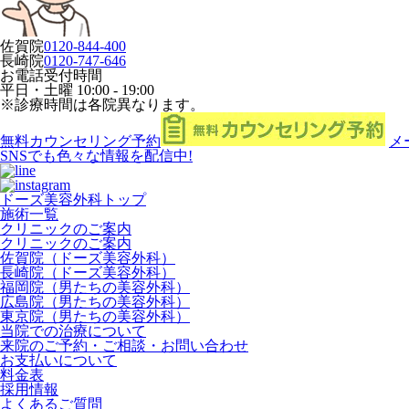
佐賀院
0120-844-400
長崎院
0120-747-646
お電話受付時間
平日・土曜
10:00 - 19:00
※診療時間は各院異なります。
無料カウンセリング予約
メ
SNSでも色々な情報を配信中!
ドーズ美容外科トップ
施術一覧
クリニックのご案内
クリニックのご案内
佐賀院（ドーズ美容外科）
長崎院（ドーズ美容外科）
福岡院（男たちの美容外科）
広島院（男たちの美容外科）
東京院（男たちの美容外科）
当院での治療について
来院のご予約・ご相談・お問い合わせ
お支払いについて
料金表
採用情報
よくあるご質問