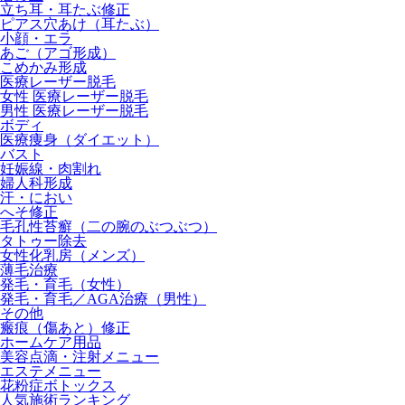
立ち耳・耳たぶ修正
ピアス穴あけ（耳たぶ）
小顔・エラ
あご（アゴ形成）
こめかみ形成
医療レーザー脱毛
女性 医療レーザー脱毛
男性 医療レーザー脱毛
ボディ
医療痩身（ダイエット）
バスト
妊娠線・肉割れ
婦人科形成
汗・におい
へそ修正
毛孔性苔癬（二の腕のぶつぶつ）
タトゥー除去
女性化乳房（メンズ）
薄毛治療
発毛・育毛（女性）
発毛・育毛／AGA治療（男性）
その他
瘢痕（傷あと）修正
ホームケア用品
美容点滴・注射メニュー
エステメニュー
花粉症ボトックス
人気施術ランキング