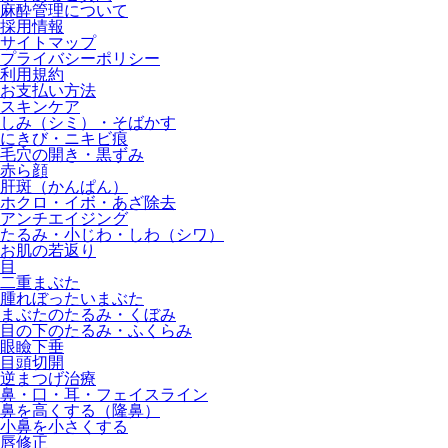
麻酔管理について
採用情報
サイトマップ
プライバシーポリシー
利用規約
お支払い方法
スキンケア
しみ（シミ）・そばかす
にきび・ニキビ痕
毛穴の開き・黒ずみ
赤ら顔
肝斑（かんぱん）
ホクロ・イボ・あざ除去
アンチエイジング
たるみ・小じわ・しわ（シワ）
お肌の若返り
目
二重まぶた
腫れぼったいまぶた
まぶたのたるみ・くぼみ
目の下のたるみ・ふくらみ
眼瞼下垂
目頭切開
逆まつげ治療
鼻・口・耳・フェイスライン
鼻を高くする（隆鼻）
小鼻を小さくする
唇修正