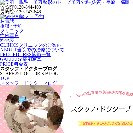
佐賀院
0120-844-400
長崎院
0120-747-646
お電話
相談 / 予約
クリニック
症例写真
料金表
CLINICS
クリニックのご案内
ABOUT
当院での治療について
PROCEDURES
施術一覧
GALLERY
症例写真
PRICE
料金表
スタッフ・ドクターブログ
STAFF & DOCTOR'S BLOG
TOP
スタッフ・ドクターブログ