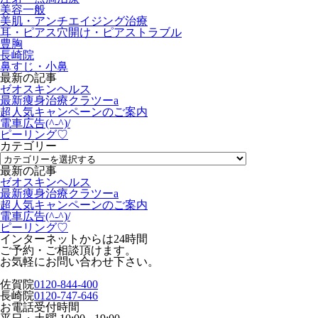
美容一般
美肌・アンチエイジング治療
耳・ピアス穴開け・ピアストラブル
豊胸
長崎院
鼻すじ・小鼻
最新の記事
ゼオスキンヘルス
最新痩身治療クラツーa
超人気キャンペーンのご案内
電車広告(^-^)/
ピーリング♡
カテゴリー
最新の記事
ゼオスキンヘルス
最新痩身治療クラツーa
超人気キャンペーンのご案内
電車広告(^-^)/
ピーリング♡
インターネットからは24時間
ご予約・ご相談頂けます。
お気軽にお問い合わせ下さい。
佐賀院
0120-844-400
長崎院
0120-747-646
お電話受付時間