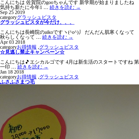
こんにちは 佐賀院のgooちゃんです 新学期が始まりましたね
気持ち新たに今年1 …
続きを読む
→
Sep
25
2019
category
グラッシュビスタ
グラッシュビスタが今だけ、、、
こんにちは長崎院のaikoですヽ(^o^)丿 だんだん肌寒くなって
秋らしくなって …
続きを読む
→
Apr
03
2018
category
お得情報
,
グラッシュビスタ
☆見逃し禁止キャンペーン☆
こんにちは🎵エシカルゴです 4月は新生活のスタートですね 第
一印 …
続きを読む
→
Jan
18
2018
category
お得情報
,
グラッシュビスタ
ふさふさまつ毛