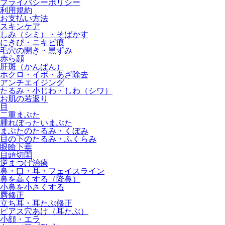
プライバシーポリシー
利用規約
お支払い方法
スキンケア
しみ（シミ）・そばかす
にきび・ニキビ痕
毛穴の開き・黒ずみ
赤ら顔
肝斑（かんぱん）
ホクロ・イボ・あざ除去
アンチエイジング
たるみ・小じわ・しわ（シワ）
お肌の若返り
目
二重まぶた
腫れぼったいまぶた
まぶたのたるみ・くぼみ
目の下のたるみ・ふくらみ
眼瞼下垂
目頭切開
逆まつげ治療
鼻・口・耳・フェイスライン
鼻を高くする（隆鼻）
小鼻を小さくする
唇修正
立ち耳・耳たぶ修正
ピアス穴あけ（耳たぶ）
小顔・エラ