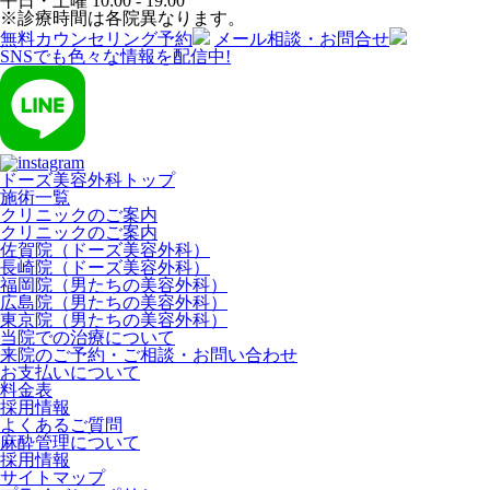
平日・土曜
10:00 - 19:00
※診療時間は各院異なります。
無料カウンセリング予約
メール相談・お問合せ
SNSでも色々な情報を配信中!
ドーズ美容外科トップ
施術一覧
クリニックのご案内
クリニックのご案内
佐賀院（ドーズ美容外科）
長崎院（ドーズ美容外科）
福岡院（男たちの美容外科）
広島院（男たちの美容外科）
東京院（男たちの美容外科）
当院での治療について
来院のご予約・ご相談・お問い合わせ
お支払いについて
料金表
採用情報
よくあるご質問
麻酔管理について
採用情報
サイトマップ