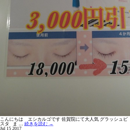
こんにちは エシカルゴです 佐賀院にて大人気 グラッシュビ
スタ ま …
続きを読む
→
Jul
15
2017