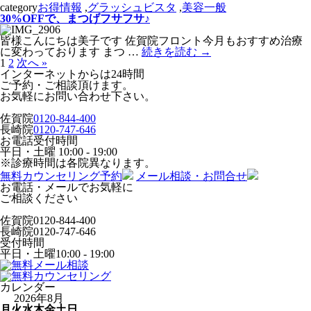
category
お得情報
,
グラッシュビスタ
,
美容一般
30%OFFで、まつげフサフサ♪
皆様こんにちは美子です 佐賀院フロント今月もおすすめ治療
に変わっております まつ …
続きを読む
→
1
2
次へ »
インターネットからは24時間
ご予約・ご相談頂けます。
お気軽にお問い合わせ下さい。
佐賀院
0120-844-400
長崎院
0120-747-646
お電話受付時間
平日・土曜
10:00 - 19:00
※診療時間は各院異なります。
無料カウンセリング予約
メール相談・お問合せ
お電話・メールでお気軽に
ご相談ください
佐賀院
0120-844-400
長崎院
0120-747-646
受付時間
平日・土曜
10:00 - 19:00
カレンダー
2026年8月
月
火
水
木
金
土
日