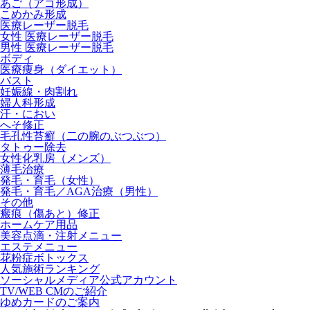
あご（アゴ形成）
こめかみ形成
医療レーザー脱毛
女性 医療レーザー脱毛
男性 医療レーザー脱毛
ボディ
医療痩身（ダイエット）
バスト
妊娠線・肉割れ
婦人科形成
汗・におい
へそ修正
毛孔性苔癬（二の腕のぶつぶつ）
タトゥー除去
女性化乳房（メンズ）
薄毛治療
発毛・育毛（女性）
発毛・育毛／AGA治療（男性）
その他
瘢痕（傷あと）修正
ホームケア用品
美容点滴・注射メニュー
エステメニュー
花粉症ボトックス
人気施術ランキング
ソーシャルメディア公式アカウント
TV/WEB CMのご紹介
ゆめカードのご案内