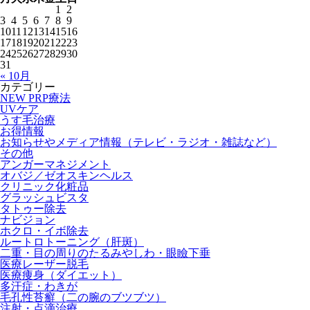
1
2
3
4
5
6
7
8
9
10
11
12
13
14
15
16
17
18
19
20
21
22
23
24
25
26
27
28
29
30
31
« 10月
カテゴリー
NEW PRP療法
UVケア
うす毛治療
お得情報
お知らせやメディア情報（テレビ・ラジオ・雑誌など）
その他
アンガーマネジメント
オバジ／ゼオスキンヘルス
クリニック化粧品
グラッシュビスタ
タトゥー除去
ナビジョン
ホクロ・イボ除去
ルートロトーニング（肝斑）
二重・目の周りのたるみやしわ・眼瞼下垂
医療レーザー脱毛
医療痩身（ダイエット）
多汗症・わきが
毛孔性苔癬（二の腕のブツブツ）
注射・点滴治療