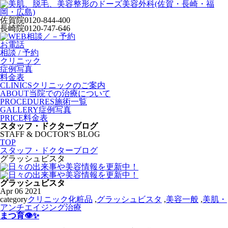
佐賀院
0120-844-400
長崎院
0120-747-646
お電話
相談 / 予約
クリニック
症例写真
料金表
CLINICS
クリニックのご案内
ABOUT
当院での治療について
PROCEDURES
施術一覧
GALLERY
症例写真
PRICE
料金表
スタッフ・ドクターブログ
STAFF & DOCTOR'S BLOG
TOP
スタッフ・ドクターブログ
グラッシュビスタ
グラッシュビスタ
Apr
06
2021
category
クリニック化粧品
,
グラッシュビスタ
,
美容一般
,
美肌・
アンチエイジング治療
まつ育👁✨