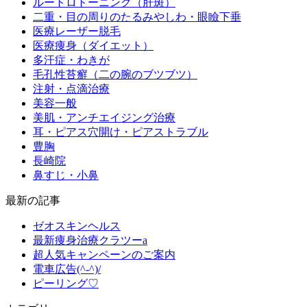
ルートロトーニング（肝斑）
二重・目の周りのたるみやしわ・眼瞼下垂
医療レーザー脱毛
医療痩身（ダイエット）
多汗症・わきが
毛孔性苔癬（二の腕のブツブツ）
注射・点滴治療
美容一般
美肌・アンチエイジング治療
耳・ピアス穴開け・ピアストラブル
豊胸
長崎院
鼻すじ・小鼻
最新の記事
ゼオスキンヘルス
最新痩身治療クラツーa
超人気キャンペーンのご案内
電車広告(^-^)/
ピーリング♡