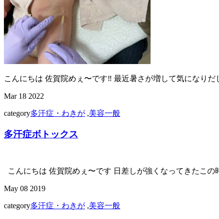
こんにちは 佐賀院めぇ〜です‼︎ 最近暑さが増して気になりだ
Mar
18
2022
category
多汗症・わきが
,
美容一般
多汗症ボトックス
こんにちは 佐賀院めぇ〜です 日差しが強くなってきたこの時
May
08
2019
category
多汗症・わきが
,
美容一般