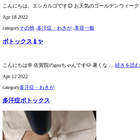
こんにちは、エシカルゴです😊 お天気のゴールデンウィーク
Apr
18
2022
category
その他
,
多汗症・わきが
,
美容一般
ボトックス💉✨
こんにちは🌸 佐賀院のgooちゃんです🐶 暑くな …
続きを読
Apr
12
2022
category
多汗症・わきが
多汗症ボトックス