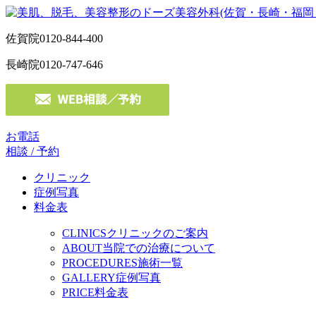
佐賀院
0120-844-400
長崎院
0120-747-646
お電話
相談 / 予約
クリニック
症例写真
料金表
CLINICS
クリニックのご案内
ABOUT
当院での治療について
PROCEDURES
施術一覧
GALLERY
症例写真
PRICE
料金表