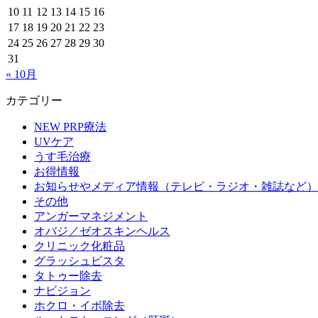
10
11
12
13
14
15
16
17
18
19
20
21
22
23
24
25
26
27
28
29
30
31
« 10月
カテゴリー
NEW PRP療法
UVケア
うす毛治療
お得情報
お知らせやメディア情報（テレビ・ラジオ・雑誌など）
その他
アンガーマネジメント
オバジ／ゼオスキンヘルス
クリニック化粧品
グラッシュビスタ
タトゥー除去
ナビジョン
ホクロ・イボ除去