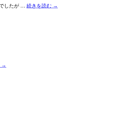
でしたが …
続きを読む
→
む
→