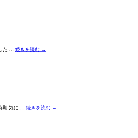
した …
続きを読む
→
期 気に …
続きを読む
→